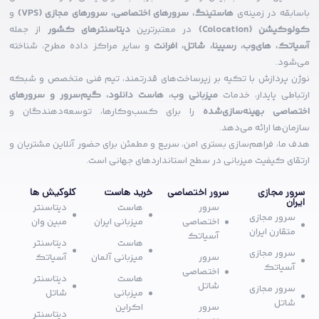
باسابقه در زمینه‌ی
هاستینگ، سرورهای اختصاصی، سرورهای مجازی (VPS)
و
کولوکیشن (Colocation)
در معتبرترین
دیتاسنترهای کشور
از جمله
آسیاتک، های‌وب، رسپینا، شاتل، افرانت
و سایر مراکز داده مطرح، شناخته
می‌شود.
نوژن پردازش با تکیه بر زیرساخت‌های قدرتمند، تیم فنی متخصص و شبکه
ارتباطی پایدار، خدمات
میزبانی وب، هاست دانلود، گیم‌سرور و سرورهای
اختصاصی بهینه‌سازی‌شده
را برای کسب‌وکارها، توسعه‌دهندگان و
سازمان‌ها ارائه می‌دهد.
هدف ما، فراهم‌سازی بستری امن، سریع و مطمئن برای حضور آنلاین مشتریان و
ارتقای کیفیت میزبانی در سطح استانداردهای جهانی است.
سرور مجازی
سرور اختصاصی
خرید هاست
کلوکیش ها
ایران
سرور
هاست
دیتاسنتر
سرور مجازی
اختصاصی
میزبانی ایران
مبین وان
متقارن ایران
آسیاتک
هاست
دیتاسنتر
سرور مجازی
سرور
میزبانی آلمان
آسیاتک
آسیاتک
اختصاصی
هاست
دیتاسنتر
شاتل
سرور مجازی
میزبانی
شاتل
شاتل
سرور
اکراین
دیتاسنتر