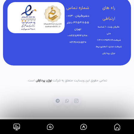
راه های
شماره تماس
دفترگیلان : 013-
ارتباطی
32541655 دفتر
گیلان رشت- ( شناسه
تهران
ملی
:02128424890-
شرکت:14010354876)
02191018520
شرکت تجارت الکترونیک
نوژن پردازش
تمامی حقوق این وبسایت متعلق به شرکت
نوژن پردازش
است.
خانه
فروشگاه
بلاگ
سبدخرید
پنل