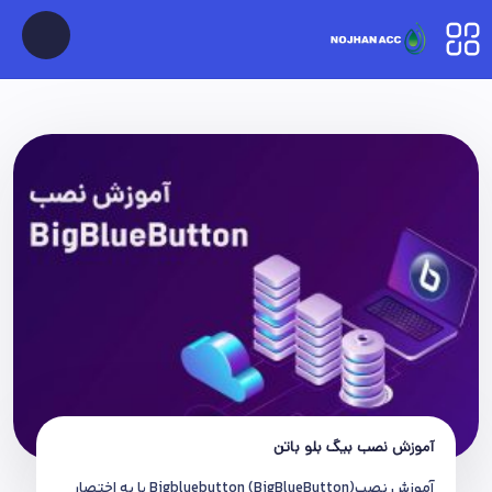
آموزش نصب بیگ بلو باتن
آموزش نصب(BigBlueButton) Bigbluebutton یا به اختصار