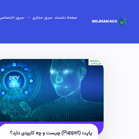
صفحه نخست
سرور مجازی
سرور اختصاصی
گیم سرور - minecraft-Gtav-CSgo2
پاپت (Puppet) چیست و چه کاربردی دارد؟