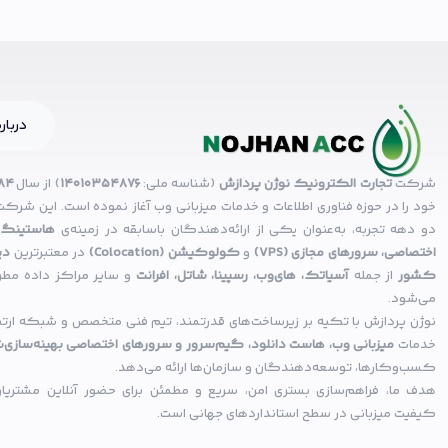
درباره
شرکت
تجارت الکترونیک نوژن پردازش
(شناسه ملی:
14010354876
) از سال
۸۴
خود را در حوزه فناوری اطلاعات و خدمات میزبانی وب آغاز نموده است. این شرکت 
دو دهه تجربه، به‌عنوان یکی از ارائه‌دهندگان باسابقه در زمینه‌ی
هاستینگ،
اختصاصی، سرورهای مجازی (VPS)
و
کولوکیشن (Colocation)
در معتبرترین
دی
کشور
از جمله
آسیاتک، های‌وب، رسپینا، شاتل، افرانت
و سایر مراکز داده مطر
می‌شود.
نوژن پردازش با تکیه بر زیرساخت‌های قدرتمند، تیم فنی متخصص و شبکه ارتباط
خدمات
میزبانی وب، هاست دانلود، گیم‌سرور و سرورهای اختصاصی بهینه‌سازی‌
کسب‌وکارها، توسعه‌دهندگان و سازمان‌ها ارائه می‌دهد.
هدف ما، فراهم‌سازی بستری امن، سریع و مطمئن برای حضور آنلاین مشتریان 
کیفیت میزبانی در سطح استانداردهای جهانی است.