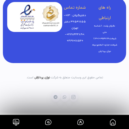
راه های
شماره تماس
دفترگیلان : 013-
ارتباطی
32541655 دفتر
گیلان رشت- ( شناسه
تهران
ملی
:02128424890-
شرکت:14010354876)
02191018520
شرکت تجارت الکترونیک
نوژن پردازش
تمامی حقوق این وبسایت متعلق به شرکت
نوژن پردازش
است.
خانه
فروشگاه
بلاگ
سبدخرید
پنل