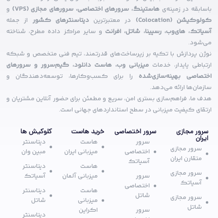
باسابقه در زمینه‌ی
هاستینگ، سرورهای اختصاصی، سرورهای مجازی (VPS)
و
کولوکیشن (Colocation)
در معتبرترین
دیتاسنترهای کشور
از جمله
آسیاتک، های‌وب، رسپینا، شاتل، افرانت
و سایر مراکز داده مطرح، شناخته
می‌شود.
نوژن پردازش با تکیه بر زیرساخت‌های قدرتمند، تیم فنی متخصص و شبکه
ارتباطی پایدار، خدمات
میزبانی وب، هاست دانلود، گیم‌سرور و سرورهای
اختصاصی بهینه‌سازی‌شده
را برای کسب‌وکارها، توسعه‌دهندگان و
سازمان‌ها ارائه می‌دهد.
هدف ما، فراهم‌سازی بستری امن، سریع و مطمئن برای حضور آنلاین مشتریان و
ارتقای کیفیت میزبانی در سطح استانداردهای جهانی است.
سرور مجازی
سرور اختصاصی
خرید هاست
کلوکیش ها
ایران
سرور
هاست
دیتاسنتر
سرور مجازی
اختصاصی
میزبانی ایران
مبین وان
متقارن ایران
آسیاتک
هاست
دیتاسنتر
سرور مجازی
سرور
میزبانی آلمان
آسیاتک
آسیاتک
اختصاصی
هاست
دیتاسنتر
شاتل
سرور مجازی
میزبانی
شاتل
شاتل
سرور
اکراین
دیتاسنتر