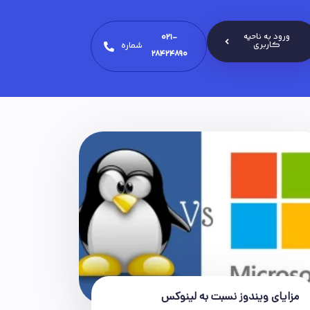
ورود به ناحیه
021-
کاربری
شماره
28424890
مزایای ویندوز نسبت به لینوکس