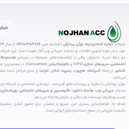
درباره
شرکت
تجارت الکترونیک نوژن پردازش
(شناسه ملی:
14010354876
) از سال
۸۴
خود را در حوزه فناوری اطلاعات و خدمات میزبانی وب آغاز نموده است. این شرکت 
دو دهه تجربه، به‌عنوان یکی از ارائه‌دهندگان باسابقه در زمینه‌ی
هاستینگ،
اختصاصی، سرورهای مجازی (VPS)
و
کولوکیشن (Colocation)
در معتبرترین
دی
کشور
از جمله
آسیاتک، های‌وب، رسپینا، شاتل، افرانت
و سایر مراکز داده مطر
می‌شود.
نوژن پردازش با تکیه بر زیرساخت‌های قدرتمند، تیم فنی متخصص و شبکه ارتباط
خدمات
میزبانی وب، هاست دانلود، گیم‌سرور و سرورهای اختصاصی بهینه‌سازی‌
کسب‌وکارها، توسعه‌دهندگان و سازمان‌ها ارائه می‌دهد.
هدف ما، فراهم‌سازی بستری امن، سریع و مطمئن برای حضور آنلاین مشتریان 
کیفیت میزبانی در سطح استانداردهای جهانی است.