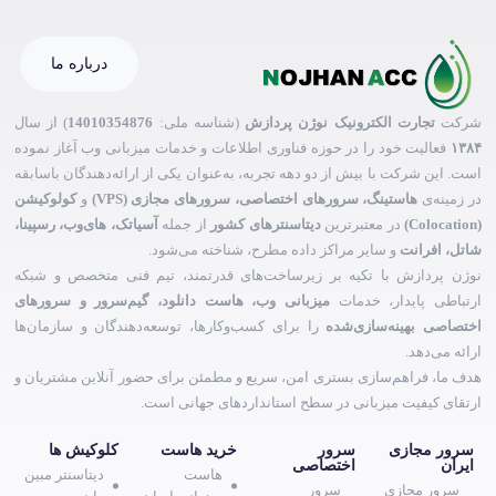
درباره ما
شرکت
تجارت الکترونیک نوژن پردازش
(شناسه ملی:
14010354876
) از سال
۱۳۸۴
فعالیت خود را در حوزه فناوری اطلاعات و خدمات میزبانی وب آغاز نموده
است. این شرکت با بیش از دو دهه تجربه، به‌عنوان یکی از ارائه‌دهندگان باسابقه
در زمینه‌ی
هاستینگ، سرورهای اختصاصی، سرورهای مجازی (VPS)
و
کولوکیشن
(Colocation)
در معتبرترین
دیتاسنترهای کشور
از جمله
آسیاتک، های‌وب، رسپینا،
شاتل، افرانت
و سایر مراکز داده مطرح، شناخته می‌شود.
نوژن پردازش با تکیه بر زیرساخت‌های قدرتمند، تیم فنی متخصص و شبکه
ارتباطی پایدار، خدمات
میزبانی وب، هاست دانلود، گیم‌سرور و سرورهای
اختصاصی بهینه‌سازی‌شده
را برای کسب‌وکارها، توسعه‌دهندگان و سازمان‌ها
ارائه می‌دهد.
هدف ما، فراهم‌سازی بستری امن، سریع و مطمئن برای حضور آنلاین مشتریان و
ارتقای کیفیت میزبانی در سطح استانداردهای جهانی است.
سرور مجازی
سرور
خرید هاست
کلوکیش ها
ایران
اختصاصی
هاست
دیتاسنتر مبین
سرور مجازی
سرور