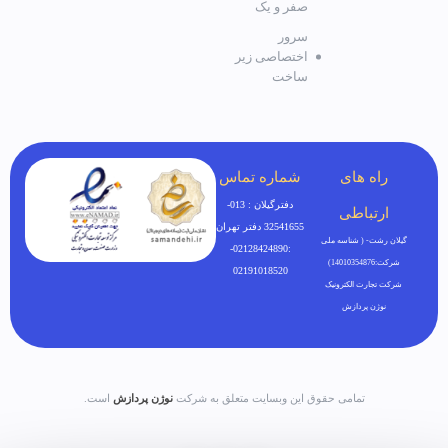
صفر و یک
سرور
اختصاصی زیر
ساخت
راه های
شماره تماس
دفترگیلان : 013-
ارتباطی
32541655 دفتر تهران
گیلان رشت- ( شناسه ملی
:02128424890-
شرکت:14010354876)
02191018520
شرکت تجارت الکترونیک
نوژن پردازش
تمامی حقوق این وبسایت متعلق به شرکت
نوژن پردازش
است.