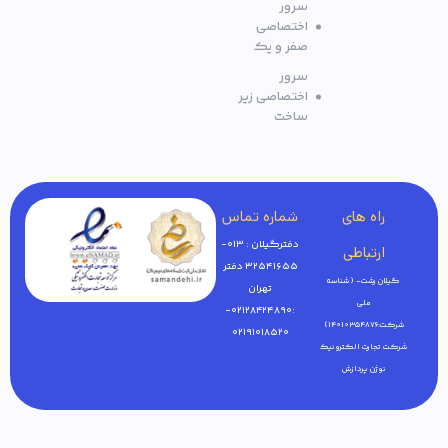
سرور
اختصاصی
صفر و یک
سرور
اختصاصی زیر
ساخت
راه های
شماره تماس
دفترگیلان : 013-
ارتباطی
32541655 دفتر
گیلان رشت- ( شناسه
تهران
ملی
:02128424890-
شرکت:14010354876)
02191018520
شرکت تجارت الکترونیک
نوژن پردازش