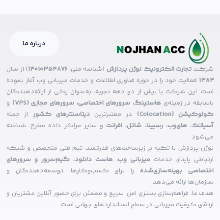
درباره ما
شرکت
تجارت الکترونیک نوژن پردازش
(شناسه ملی:
14010354876
) از سال
۱۳۸۴
فعالیت خود را در حوزه فناوری اطلاعات و خدمات میزبانی وب آغاز نموده
است. این شرکت با بیش از دو دهه تجربه، به‌عنوان یکی از ارائه‌دهندگان
باسابقه در زمینه‌ی
هاستینگ، سرورهای اختصاصی، سرورهای مجازی (VPS)
و
کولوکیشن (Colocation)
در معتبرترین
دیتاسنترهای کشور
از جمله
آسیاتک، های‌وب، رسپینا، شاتل، افرانت
و سایر مراکز داده مطرح، شناخته
می‌شود.
نوژن پردازش با تکیه بر زیرساخت‌های قدرتمند، تیم فنی متخصص و شبکه
ارتباطی پایدار، خدمات
میزبانی وب، هاست دانلود، گیم‌سرور و سرورهای
اختصاصی بهینه‌سازی‌شده
را برای کسب‌وکارها، توسعه‌دهندگان و
سازمان‌ها ارائه می‌دهد.
هدف ما، فراهم‌سازی بستری امن، سریع و مطمئن برای حضور آنلاین مشتریان و
ارتقای کیفیت میزبانی در سطح استانداردهای جهانی است.