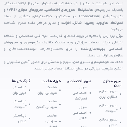
است. این شرکت با بیش از دو دهه تجربه، به‌عنوان یکی از ارائه‌دهندگان
باسابقه در زمینه‌ی
هاستینگ، سرورهای اختصاصی، سرورهای مجازی (VPS)
و
کولوکیشن (Colocation)
در معتبرترین
دیتاسنترهای کشور
از جمله
آسیاتک، های‌وب، رسپینا، شاتل، افرانت
و سایر مراکز داده مطرح، شناخته
می‌شود.
نوژن پردازش با تکیه بر زیرساخت‌های قدرتمند، تیم فنی متخصص و شبکه
ارتباطی پایدار، خدمات
میزبانی وب، هاست دانلود، گیم‌سرور و سرورهای
اختصاصی بهینه‌سازی‌شده
را برای کسب‌وکارها، توسعه‌دهندگان و
سازمان‌ها ارائه می‌دهد.
هدف ما، فراهم‌سازی بستری امن، سریع و مطمئن برای حضور آنلاین مشتریان و
ارتقای کیفیت میزبانی در سطح استانداردهای جهانی است.
سرور مجازی
سرور اختصاصی
خرید هاست
کلوکیش ها
ایران
سرور
هاست
دیتاسنتر
سرور مجازی
اختصاصی
میزبانی ایران
مبین وان
متقارن ایران
آسیاتک
هاست
دیتاسنتر
سرور مجازی
سرور
میزبانی آلمان
آسیاتک
آسیاتک
اختصاصی
هاست
دیتاسنتر
شاتل
سرور مجازی
میزبانی
شاتل
شاتل
سرور
اکراین