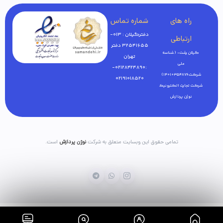
راه های
شماره تماس
دفترگیلان : 013-
ارتباطی
32541655 دفتر
گیلان رشت- ( شناسه
تهران
ملی
:02128424890-
شرکت:14010354876)
02191018520
شرکت تجارت الکترونیک
نوژن پردازش
تمامی حقوق این وبسایت متعلق به شرکت
نوژن پردازش
است.
خانه
فروشگاه
بلاگ
سبدخرید
پنل