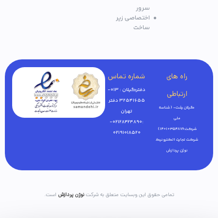
سرور
اختصاصی زیر
ساخت
راه های
شماره تماس
دفترگیلان : 013-
ارتباطی
32541655 دفتر
گیلان رشت- ( شناسه
تهران
ملی
:02128424890-
شرکت:14010354876)
02191018520
شرکت تجارت الکترونیک
نوژن پردازش
تمامی حقوق این وبسایت متعلق به شرکت
نوژن پردازش
است.