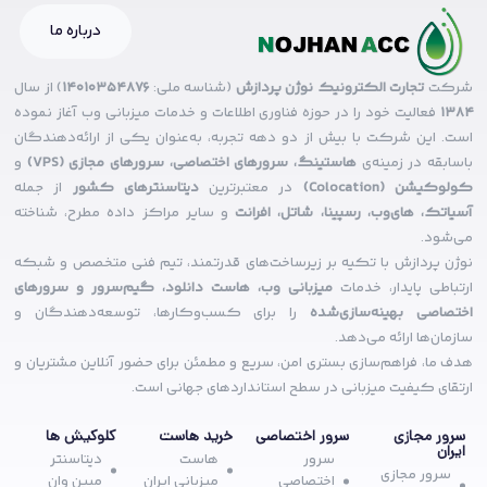
درباره ما
شرکت
تجارت الکترونیک نوژن پردازش
(شناسه ملی:
14010354876
) از سال
۱۳۸۴
فعالیت خود را در حوزه فناوری اطلاعات و خدمات میزبانی وب آغاز نموده
است. این شرکت با بیش از دو دهه تجربه، به‌عنوان یکی از ارائه‌دهندگان
باسابقه در زمینه‌ی
هاستینگ، سرورهای اختصاصی، سرورهای مجازی (VPS)
و
کولوکیشن (Colocation)
در معتبرترین
دیتاسنترهای کشور
از جمله
آسیاتک، های‌وب، رسپینا، شاتل، افرانت
و سایر مراکز داده مطرح، شناخته
می‌شود.
نوژن پردازش با تکیه بر زیرساخت‌های قدرتمند، تیم فنی متخصص و شبکه
ارتباطی پایدار، خدمات
میزبانی وب، هاست دانلود، گیم‌سرور و سرورهای
اختصاصی بهینه‌سازی‌شده
را برای کسب‌وکارها، توسعه‌دهندگان و
سازمان‌ها ارائه می‌دهد.
هدف ما، فراهم‌سازی بستری امن، سریع و مطمئن برای حضور آنلاین مشتریان و
ارتقای کیفیت میزبانی در سطح استانداردهای جهانی است.
سرور مجازی
سرور اختصاصی
خرید هاست
کلوکیش ها
ایران
سرور
هاست
دیتاسنتر
سرور مجازی
اختصاصی
میزبانی ایران
مبین وان