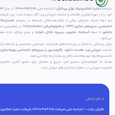
شرکت
تجارت الکترونیک نوژن پردازش
(شناسه ملی:
14010354876
) از سال
۸۴
خود را در حوزه فناوری اطلاعات و خدمات میزبانی وب آغاز نموده است. این شرکت 
دو دهه تجربه، به‌عنوان یکی از ارائه‌دهندگان باسابقه در زمینه‌ی
هاستینگ،
اختصاصی، سرورهای مجازی (VPS)
و
کولوکیشن (Colocation)
در معتبرترین
دی
کشور
از جمله
آسیاتک، های‌وب، رسپینا، شاتل، افرانت
و سایر مراکز داده مطر
می‌شود.
نوژن پردازش با تکیه بر زیرساخت‌های قدرتمند، تیم فنی متخصص و شبکه ارتباط
خدمات
میزبانی وب، هاست دانلود، گیم‌سرور و سرورهای اختصاصی بهینه‌سازی‌
کسب‌وکارها، توسعه‌دهندگان و سازمان‌ها ارائه می‌دهد.
هدف ما، فراهم‌سازی بستری امن، سریع و مطمئن برای حضور آنلاین مشتریان 
کیفیت میزبانی در سطح استانداردهای جهانی است.
راه های ارتباطی
گیلان رشت- ( شناسه ملی شرکت:14010354876) شرکت تجارت الکترونیک نوژن پردازش