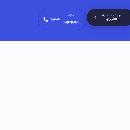
ورود به ناحیه
021-
کاربری
شماره
28424890