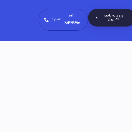
ورود به ناحیه
021-
کاربری
شماره
28424890