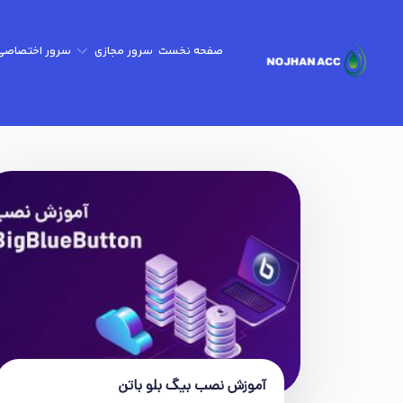
صفحه نخست
سرور مجازی
سرور اختصاصی
گیم سرور - minecraft-Gtav-CSgo2
آموزش نصب بیگ بلو باتن