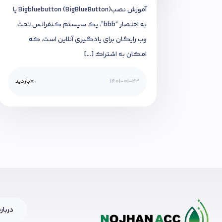
آموزش نصب(BigBlueButton) Bigbluebutton یا
به اختصار “bbb”، یک سیستم کنفرانس تحت
وب رایگان برای یادگیری آنلاین است، که
امکان به اشتراک […]
1401-01-23
0
بازدید
درباره