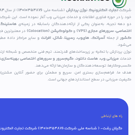
شرکت
تجارت الکترونیک نوژن پردازش
(شناسه ملی:
14010354876
) از سال
۸۴
خود را در حوزه فناوری اطلاعات و خدمات میزبانی وب آغاز نموده است. این شرکت 
دو دهه تجربه، به‌عنوان یکی از ارائه‌دهندگان باسابقه در زمینه‌ی
هاستینگ،
اختصاصی، سرورهای مجازی (VPS)
و
کولوکیشن (Colocation)
در معتبرترین
دی
کشور
از جمله
آسیاتک، های‌وب، رسپینا، شاتل، افرانت
و سایر مراکز داده مطر
می‌شود.
نوژن پردازش با تکیه بر زیرساخت‌های قدرتمند، تیم فنی متخصص و شبکه ارتباط
خدمات
میزبانی وب، هاست دانلود، گیم‌سرور و سرورهای اختصاصی بهینه‌سازی‌
کسب‌وکارها، توسعه‌دهندگان و سازمان‌ها ارائه می‌دهد.
هدف ما، فراهم‌سازی بستری امن، سریع و مطمئن برای حضور آنلاین مشتریان 
کیفیت میزبانی در سطح استانداردهای جهانی است.
راه های ارتباطی
گیلان رشت- ( شناسه ملی شرکت:14010354876) شرکت تجارت الکترونیک نوژن پردازش