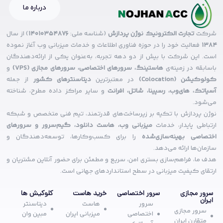
درباره ما
شرکت
تجارت الکترونیک نوژن پردازش
(شناسه ملی:
14010354876
) از سال
۱۳۸۴
فعالیت خود را در حوزه فناوری اطلاعات و خدمات میزبانی وب آغاز نموده
است. این شرکت با بیش از دو دهه تجربه، به‌عنوان یکی از ارائه‌دهندگان
باسابقه در زمینه‌ی
هاستینگ، سرورهای اختصاصی، سرورهای مجازی (VPS)
و
کولوکیشن (Colocation)
در معتبرترین
دیتاسنترهای کشور
از جمله
آسیاتک، های‌وب، رسپینا، شاتل، افرانت
و سایر مراکز داده مطرح، شناخته
می‌شود.
نوژن پردازش با تکیه بر زیرساخت‌های قدرتمند، تیم فنی متخصص و شبکه
ارتباطی پایدار، خدمات
میزبانی وب، هاست دانلود، گیم‌سرور و سرورهای
اختصاصی بهینه‌سازی‌شده
را برای کسب‌وکارها، توسعه‌دهندگان و
سازمان‌ها ارائه می‌دهد.
هدف ما، فراهم‌سازی بستری امن، سریع و مطمئن برای حضور آنلاین مشتریان و
ارتقای کیفیت میزبانی در سطح استانداردهای جهانی است.
سرور مجازی
سرور اختصاصی
خرید هاست
کلوکیش ها
ایران
سرور
هاست
دیتاسنتر
سرور مجازی
اختصاصی
میزبانی ایران
مبین وان
متقارن ایران