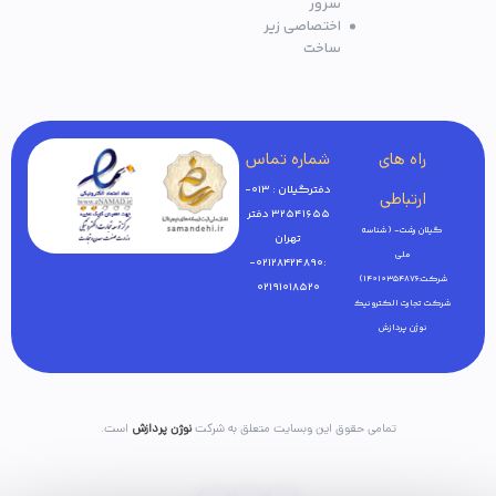
سرور
اختصاصی زیر
ساخت
راه های
شماره تماس
دفترگیلان : 013-
ارتباطی
32541655 دفتر
گیلان رشت- ( شناسه
تهران
ملی
:02128424890-
شرکت:14010354876)
02191018520
شرکت تجارت الکترونیک
نوژن پردازش
تمامی حقوق این وبسایت متعلق به شرکت
نوژن پردازش
است.