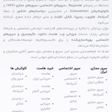
باسابقه در زمینه‌ی
هاستینگ، سرورهای اختصاصی، سرورهای مجازی (VPS)
و
کولوکیشن (Colocation)
در معتبرترین
دیتاسنترهای کشور
از جمله
آسیاتک، های‌وب، رسپینا، شاتل، افرانت
و سایر مراکز داده مطرح، شناخته
می‌شود.
نوژن پردازش با تکیه بر زیرساخت‌های قدرتمند، تیم فنی متخصص و شبکه
ارتباطی پایدار، خدمات
میزبانی وب، هاست دانلود، گیم‌سرور و سرورهای
اختصاصی بهینه‌سازی‌شده
را برای کسب‌وکارها، توسعه‌دهندگان و
سازمان‌ها ارائه می‌دهد.
هدف ما، فراهم‌سازی بستری امن، سریع و مطمئن برای حضور آنلاین مشتریان و
ارتقای کیفیت میزبانی در سطح استانداردهای جهانی است.
سرور مجازی
سرور اختصاصی
خرید هاست
کلوکیش ها
ایران
سرور
هاست
دیتاسنتر
سرور مجازی
اختصاصی
میزبانی ایران
مبین وان
متقارن ایران
آسیاتک
هاست
دیتاسنتر
سرور مجازی
سرور
میزبانی آلمان
آسیاتک
آسیاتک
اختصاصی
هاست
دیتاسنتر
شاتل
سرور مجازی
میزبانی
شاتل
شاتل
سرور
اکراین
دیتاسنتر