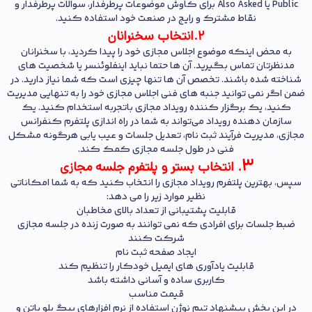
Public یا Also Asked برای کاوش موضوعات پرطرفدار، سوالات پرطرفدار و
نقاط مشترک و رایج در صنعت خود استفاده کنید.
2.
انتخاب سخنرانان
به محض اینکه موضوع اجلاس مجازی خود را پیدا کردید، با سخنرانان
مدنظرتان تماس بگیرید. آن ها حتما نباید اینفلوئنسر یا شخصیت های
شناخته شده باشند. تخصص آن ها تنها چیزی است که شما نیاز دارید. در
ضمن اگر نمی توانید جنبه های فنی اجلاس مجازی خود را به تنهایی مدیریت
کنید، یک برگزار کننده رویداد مجازی باتجربه استخدام کنید. یک
سازمان‌ دهنده رویداد می‌تواند به شما در راه‌ اندازی پلتفرم کنفرانس
مجازی، مدیریت فرآیند ثبت‌ نام، تعدیل جلسات و عیب‌ یابی هرگونه مشکل
فنی در طول جلسه مجازی کمک کند.
3
. انتخاب بستر و پلتفرم جلسه مجازی
سپس، بهترین پلتفرم رویداد مجازی را انتخاب کنید که به شما امکاناتی
نظیر موارد زیر را می‌ دهد:
قابلیت پشتیبانی از تعداد بالای مخاطبان
ضبط جلسات برای افرادی که نمی توانند به صورت زنده در جلسه مجازی
شرکت کنند
ایجاد صفحه ثبت نام
قابلیت یادآوری های ایمیل خودکار را تنظیم کند
کاربری ساده و آسانی داشته باشد
قیمت مناسب
در این بخش پیشنهاد تیم
نوژن
استفاده از نرم افزارهای
بیگ بلو باتن
و