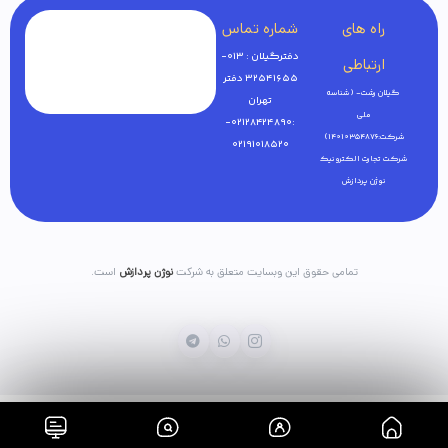
راه های
شماره تماس
دفترگیلان : 013-
ارتباطی
32541655 دفتر
گیلان رشت- ( شناسه
تهران
ملی
:02128424890-
شرکت:14010354876)
02191018520
شرکت تجارت الکترونیک
نوژن پردازش
تمامی حقوق این وبسایت متعلق به شرکت
نوژن پردازش
است.
خانه
فروشگاه
بلاگ
سبدخرید
پنل