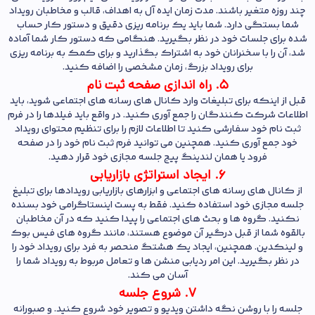
چند روزه متغیر باشند. مدت زمان ایده آل به اهداف، قالب و مخاطبان رویداد
شما بستگی دارد. شما باید یک برنامه ریزی دقیق و دستور کار حساب
شده برای جلسات خود در نظر بگیرید. هنگامی که دستور کار شما آماده
شد، آن را با سخنرانان خود به اشتراک بگذارید و برای کمک به برنامه ریزی
برای رویداد بزرگ، زمان مشخصی را اضافه کنید.
5. راه اندازی صفحه ثبت نام
قبل از اینکه برای تبلیغات وارد کانال های رسانه های اجتماعی شوید، باید
اطلاعات شرکت کنندگان را جمع آوری کنید. در واقع باید فیلدها را در فرم
ثبت نام خود سفارشی کنید تا اطلاعات لازم را برای تنظیم محتوای رویداد
خود جمع آوری کنید. همچنین می توانید فرم ثبت نام خود را در صفحه
فرود یا همان لندینگ پیج جلسه مجازی خود قرار دهید.
6. ایجاد استراتژی بازاریابی
از کانال های رسانه های اجتماعی و ابزارهای بازاریابی رویدادها برای تبلیغ
جلسه مجازی خود استفاده کنید. فقط به پست اینستاگرامی خود بسنده
نکنید. گروه ها و بحث های اجتماعی را پیدا کنید که در آن مخاطبان
بالقوه شما از قبل درگیر آن موضوع هستند، مانند گروه های فیس بوک
و لینکدین. همچنین، ایجاد یک هشتگ منحصر به فرد برای رویداد خود را
در نظر بگیرید. این امر ردیابی منشن ها و تعامل مربوط به رویداد شما را
آسان می کند.
7. شروع جلسه
جلسه را با روشن نگه داشتن ویدیو و تصویر خود شروع کنید. و صبورانه