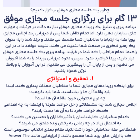
چطور یک جلسه مجازی موفق برگزار کنیم؟
13 گام برای برگزاری جلسه مجازی موفق
برنامه ریزی و تبلیغ یک رویداد مجازی موفق نیاز به دقت در جزئیات و مهارت
های سازمان دهی دارد. اما تمام تلاش شما پس از میزبانی یک اجلاس مجازی
پویا که به ارتباط با مخاطبان شما کمک می کند. و برند شما را به عنوان
یک رهبر فکری در صنعت شما تثبیت می کند، نتیجه خواهد داد. در این
راهنما، تمام مراحلی را که شما در فرآیند برنامه ریزی یک جلسه مجازی موفق
نیاز دارید، پیدا خواهید کرد. سپس، نحوه میزبانی رویداد را به شما آموزش
می‌ دهیم و پس از پایان، آن را پیگیری می‌ کنیم. در این آموزش با وبلاگ
نوژن
همراه باشید.
1. تحقیق و استراتژی
برای اینکه رویدادهای مجازی شما با مخاطبان همذات پنداری کند، ابتدا
باید واقعاً آن ها را بشناسید. شما باید بفهمید:
چه نوع محتوایی مورد علاقه آن ها است؟
اجلاس مجازی شما چه مشکلاتی را حل خواهد کرد؟ یا اینکه به چه اهدافی
کمک خواهد کرد تا به آن ها دست یابند؟
کدام سخنرانان، کارشناسان یا تأثیرگذاران را تحسین می کنند؟
به احتمال زیاد در چه زمانی به پخش زنده ملحق می شوند؟
هنگامی که مخاطبان خود را شناختید، گام بعدی انتخاب موضوعی است
که با ارزش های برند شما همسو باشد. از ابزارهایی مانند Answer The