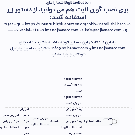
BigBlueButton شما را دارد.
برای نصب گرین لایت هم می توانید از دستور زیر
استفاده کنید:
wget -qO- https://ubuntu.bigbluebutton.org/bbb-install.sh | bash -s
— -v xenial-220 -s lms.nojhanacc.com -e info@nojhanacc.com -g
به این نکته در این دستور توجه داشته باشید که بجای
lms.nojhanacc.com و info@nojhanacc.com به ترتیب دامین و ایمیل
خودتان را وارد کنید.
BigBlueButton
Ubuntu آموزش
نصب
BigBlueButton
آموزش نصب
بیگ بلو باتن
آموزش
آموزش نصب
نصب
آموزش نصب
برچسب
آموزش نصب
BigBlueButton
,
بیگ بلو باتن
,
Ubuntu
,
,
بیگ
,
بیگ بلو باتن
ها:
BigBlueButton
(BigBlueButton)
بلو
(BigBlueButton)
نصب و راه
باتن