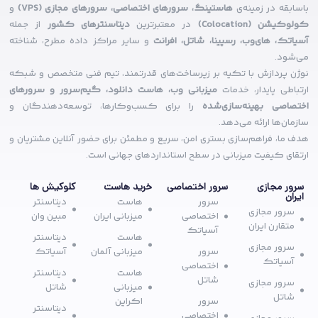
باسابقه در زمینه‌ی
هاستینگ، سرورهای اختصاصی، سرورهای مجازی (VPS)
و
کولوکیشن (Colocation)
در معتبرترین
دیتاسنترهای کشور
از جمله
آسیاتک، های‌وب، رسپینا، شاتل، افرانت
و سایر مراکز داده مطرح، شناخته
می‌شود.
نوژن پردازش با تکیه بر زیرساخت‌های قدرتمند، تیم فنی متخصص و شبکه
ارتباطی پایدار، خدمات
میزبانی وب، هاست دانلود، گیم‌سرور و سرورهای
اختصاصی بهینه‌سازی‌شده
را برای کسب‌وکارها، توسعه‌دهندگان و
سازمان‌ها ارائه می‌دهد.
هدف ما، فراهم‌سازی بستری امن، سریع و مطمئن برای حضور آنلاین مشتریان و
ارتقای کیفیت میزبانی در سطح استانداردهای جهانی است.
سرور مجازی
سرور اختصاصی
خرید هاست
کلوکیش ها
ایران
سرور
هاست
دیتاسنتر
سرور مجازی
اختصاصی
میزبانی ایران
مبین وان
متقارن ایران
آسیاتک
هاست
دیتاسنتر
سرور مجازی
سرور
میزبانی آلمان
آسیاتک
آسیاتک
اختصاصی
هاست
دیتاسنتر
شاتل
سرور مجازی
میزبانی
شاتل
شاتل
سرور
اکراین
دیتاسنتر
اختصاصی