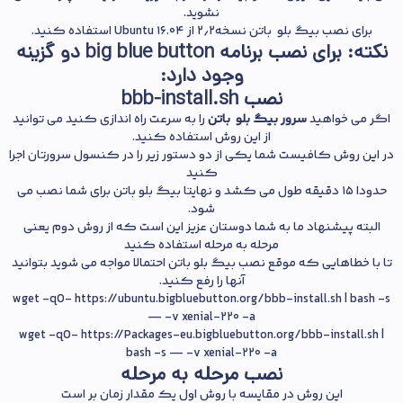
نشوید.
برای نصب بیگ بلو باتن نسخه ۲٫۲ از Ubuntu 16.04 استفاده کنید.
نکته:
برای نصب برنامه big blue button دو گزینه
وجود دارد:
نصب
bbb-install.sh
اگر می خواهید
سرور بیگ بلو باتن
را به سرعت راه اندازی کنید می توانید
از این روش استفاده کنید.
در این روش کافیست شما یکی از دو دستور زیر را در کنسول سرورتان اجرا
کنید
حدودا ۱۵ دقیقه طول می کشد و نهایتا بیگ بلو باتن برای شما نصب می
شود.
البته پیشنهاد ما به شما دوستان عزیز این است که از روش دوم یعنی
مرحله به مرحله استفاده کنید
تا با خطاهایی که موقع نصب بیگ بلو باتن احتمالا مواجه می شوید بتوانید
آنها را رفع کنید.
wget -qO- https://ubuntu.bigbluebutton.org/bbb-install.sh | bash -s
— -v xenial-220 -a
wget -qO- https://Packages-eu.bigbluebutton.org/bbb-install.sh |
bash -s — -v xenial-220 -a
نصب مرحله به مرحله
این روش در مقایسه با روش اول یک مقدار زمان بر است