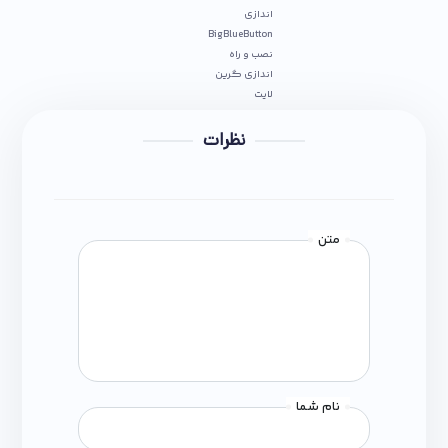
اندازي
BigBlueButton
نصب و راه
اندازی گرین
لایت
نظرات
متن
نام شما