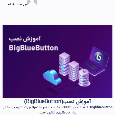
نویسنده:
admin
آموزش نصب(BigBlueButton)
Bigbluebutton
یا به اختصار “bbb”، یک سیستم کنفرانس تحت وب رایگان
برای یادگیری آنلاین است،