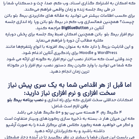
که امکان به اشتراک گذاری اسناد، وب کم، صدا، چت و دسکتاپ شما را
در طی یک جلسه زنده و زمان واقعی فراهم می‌کند.
برای کسب اطلاعات بیشتر می توانید به مقاله های کاربردی بیگ بلو باتن
چیست؟ همچنین فعالسازی وب کم در بیگ بلو باتن ویا راه اندازی جلسه
آنلاین در
BigBlueButton
مراجعه کنید.
نرم افزار بیگ بلو باتن همچنین امکان ضبط یک جلسه برای پخش دوباره
کلیه مطالب آن دوره را فراهم می‌نماید
و این قابلیت بزرگ را دارد که به عنوان یک افزونه با انواع پلتفرم‌ها مانند
WordPress و Moodle برای یادگیری آنلاین ادغام شود.
چند وقتی است که ساختار نصب این نرم افزار به گونه ای ارائه می شود
که شما می توانید با وارد کردن یک دستور نصب، نرم افزار را در کوتاه
ترین زمان انجام دهید.
اما قبل از هر اقدامی شما به یک سری پیش نیاز
سخت افزاری و نرم افزاری نیاز دارید:
امکانات حداقلی سخت افزاری که برای راه اندازی و
نصب برنامه بیگ بلو
باتن
لازم است شامل:
۴ گیگ رم، ۴ هسته سی پی یو و ۵۰ گیگ هارد می باشد
که این میزان هار د، بسته به ذخیره سازی رکوردهای وبینار متفاوت است
و اگر می خواهید همه رکورد کلاس های برگزار شده را به صورت آرشیو
داشته باشید و به کاربرانتان ارائه دهید
می بایست این میزان فضا را بیشتر در نظر بگیرید تا در آینده دچار مشکل